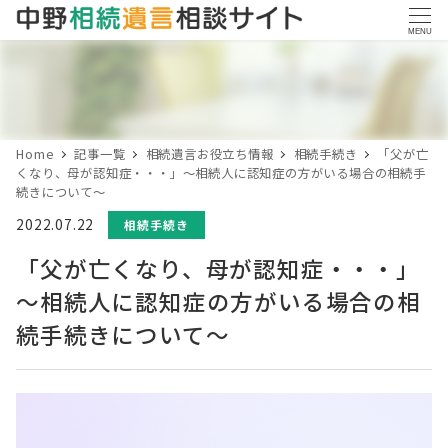
MENU
Home
記事一覧
相続遺言お役立ち情報
相続手続き
「父が亡
くなり、母が認知症・・・」～相続人に認知症の方がいる場合の相続手
続きについて～
投稿日
2022.07.22
カテゴリー
相続手続き
「父が亡くなり、母が認知症・・・」
～相続人に認知症の方がいる場合の相
続手続きについて～