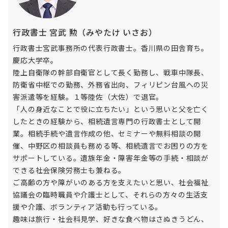
行政書士 宮武 勲（みやたけ いさお）
行政書士宮武事務所の代表行政書士。香川県の田舎育ち。
慶応大学卒。
陸上自衛隊の幹部自衛官として長く勤務し、戦車中隊長、
防衛省中枢での勤務、外務省出向、フィリピン台風への災
害派遣等を経験。１等陸佐（大佐）で退官。
「人の身近なことで役に立ちたい」という思いと父を亡く
したときの経験から、相続遺言専門の行政書士として開
業。相続手続や遺言作成の他、セミナーや無料相談の開
催、中野区の相談員も務める等、相続遺言でお困りの方を
サポートしている。遺族年金・障害年金等の手続・相談が
できる社会保険労務士も兼ねる。
ご高齢の方や障がいのある方を支えたいと思い、社会福祉
協議会の臨時職員や介護士として、それらの方々の生活支
援や介護、ボランティア活動も行っている。
趣味は旅行・社会科見学、好きな食べ物はさぬきうどん、