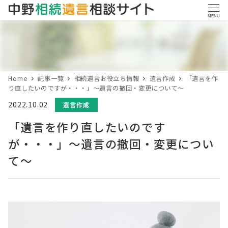
MENU
Home
記事一覧
相続遺言お役立ち情報
遺言作成
「遺言を作
り直したいのですが・・・」～遺言の撤回・変更について～
投稿日
2022.10.02
カテゴリー
遺言作成
「遺言を作り直したいのです
が・・・」～遺言の撤回・変更につい
て～