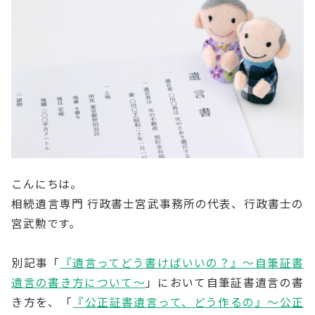
こんにちは。
相続遺言専門 行政書士宮武事務所の代表、行政書士の
宮武勲です。
別記事「
『遺言ってどう書けばいいの？』～自筆証書
遺言の書き方について～
」において自筆証書遺言の書
き方を、「
『公正証書遺言って、どう作るの』～公正